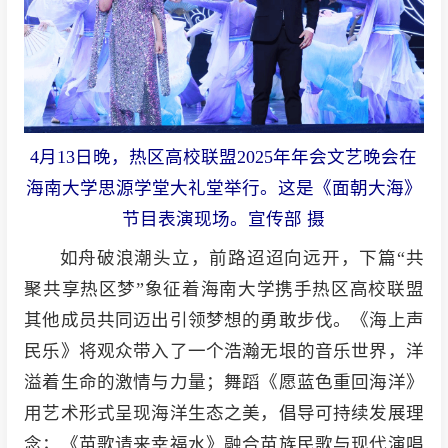
4月13日晚，热区高校联盟2025年年会文艺晚会在
海南大学思源学堂大礼堂举行。这是《面朝大海》
节目表演现场。宣传部 摄
如舟破浪潮头立，前路迢迢向远开，下篇“共
聚共享热区梦”象征着海南大学携手热区高校联盟
其他成员共同迈出引领梦想的勇敢步伐。《海上声
民乐》将观众带入了一个浩瀚无垠的音乐世界，洋
溢着生命的激情与力量；舞蹈《愿蓝色重回海洋》
用艺术形式呈现海洋生态之美，倡导可持续发展理
念；《苗歌请来幸福水》融合苗族民歌与现代演唱