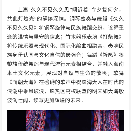
上篇“久久不见久久见”倾诉着“今夕复何夕，
共此灯烛光”的缱绻深情。钢琴独奏与舞蹈《久久
不见久久见》将钢琴旋律与民族舞蹈交织，诠释重
逢的温情与坚守的信念；竹木器乐表演《打柴舞》
将传统乐器与现代化、国际化编曲相融合，奏响民
族身份认同与文化自信的最强音；舞蹈《祈愿》将
黎族传统舞蹈与现代流行元素相结合，并融入海南
本土文化元素，展现对自然与生命的敬畏；歌舞
《面朝大海》在磅礴的歌声中祝愿海大人在时代的
浪潮中乘风破浪，愿热区高校联盟的明天如大海般
波澜壮阔，续写更加辉煌的未来。