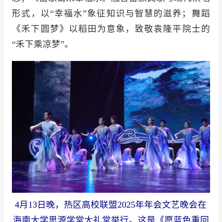
形式，以“幸福水”象征知识与智慧的滋养；舞蹈
《禾下圆梦》以稻田为意象，致敬袁隆平院士的
“禾下乘凉梦”。
4月13日晚，热区高校联盟2025年年会文艺晚会在
海南大学思源学堂大礼堂举行。这是《愿蓝色重回