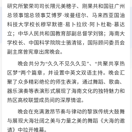
研究所繁荣司司长隈元美穂子、刚果共和国驻广州
总领事馆总领事艾博罗·埃曼纽尔、马来西亚国油
科技大学校长穆罕默德·易卜拉欣·阿卜杜勒·慕达
立；中华人民共和国教育部副总督学刘锦；海南大
学校长、中国科学院院士骆清铭，国际顾问委员会
副主席曾宪章出席晚会。
晚会共分为“久久不见久久见”、“共聚共享热
区梦”两个篇章，并设置中英文双语主持。晚会汇
聚了众多精彩绝伦的师生表演，通过舞蹈、歌曲、
器乐演奏等表演形式展现了海南文化的独特魅力和
热区高校联盟成员间的深厚情谊。
晚会在充满激昂节奏与律动的黎族传统大鼓舞
与展现大海壮阔之美与力量之美的舞蹈《大海的邀
请》中拉开帷幕。