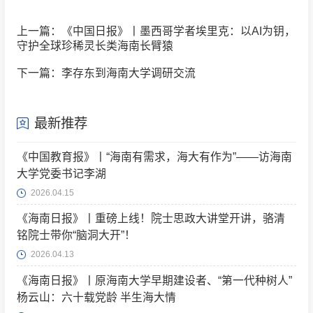
上一篇：《中国日报》丨墨西哥学者埃里克：以AI为钥，
守护全球珍稀灵长类海南长臂猿
下一篇：李存东到海南大学调研交流
最新推荐
《中国教育报》丨“海南有需求，海大有作为”——访海南
大学党委书记李湖
2026.04.15
《海南日报》丨重磅上线！院士思政大讲堂开讲，骆清
铭院士带你“脑洞大开”！
2026.04.13
《海南日报》丨原海南大学早期建设者、“第一代种树人”
杨云山：六十载党龄 半生海大情