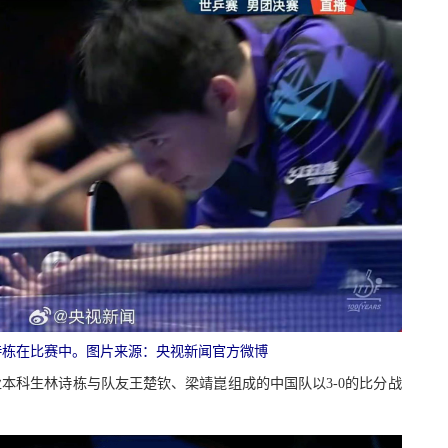
林诗栋在比赛中。图片来源：央视新闻官方微博
业本科生林诗栋与队友王楚钦、梁靖崑组成的中国队以3-0的比分战