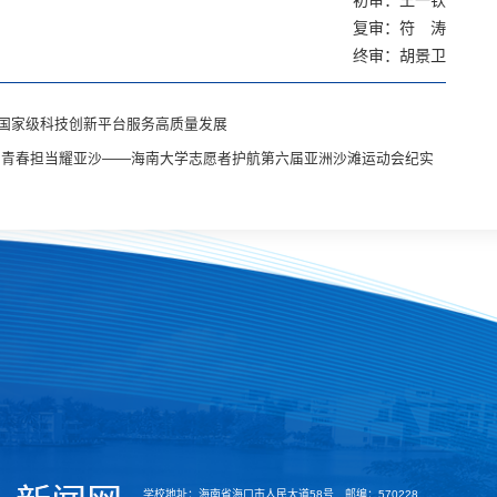
初审：王一钦
复审：符 涛
终审：胡景卫
国家级科技创新平台服务高质量发展
 青春担当耀亚沙——海南大学志愿者护航第六届亚洲沙滩运动会纪实
学校地址：海南省海口市人民大道58号 邮编：570228