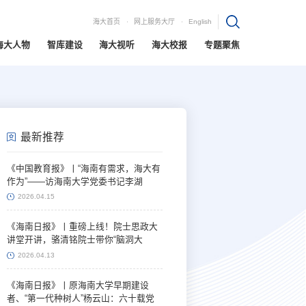
海大首页
网上服务大厅
English
海大人物
智库建设
海大视听
海大校报
专题聚焦
最新推荐
《中国教育报》丨“海南有需求，海大有
作为”——访海南大学党委书记李湖
2026.04.15
《海南日报》丨重磅上线！院士思政大
讲堂开讲，骆清铭院士带你“脑洞大
开”！
2026.04.13
《海南日报》丨原海南大学早期建设
者、“第一代种树人”杨云山：六十载党