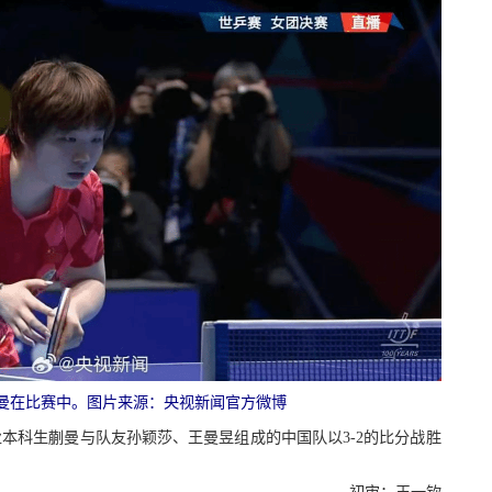
蒯曼在比赛中。图片来源：央视新闻官方微博
业本科生蒯曼与队友孙颖莎、王曼昱组成的中国队以3-2的比分战胜