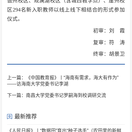
儋州校区、观澜湖校区（含城西教学点）、崖州校
区294名新入职教师以线上线下相结合的形式参加
仪式。
初审：刘 霞
复审：符 涛
终审：胡景卫
上一篇：《中国教育报》丨“海南有需求，海大有作为”
——访海南大学党委书记李湖
下一篇：南昌大学党委书记罗嗣海到校调研交流
最新推荐
《人民日报》丨“数据田”育出“种子选手”（农田里的新鲜