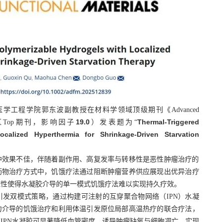
医学工程学院郭东波副教授在材料学领域顶级期刊《Advanced
中科院一区Top期刊，影响因子
1
9
.
0
）发表题为“
Thermal-Triggered
ocalized Hyperthermia for Shrinkage-Driven Starvation
中效果不佳，伴随着副作用、高复发率与转移性是恶性肿瘤治疗的
药物治疗方式中，饥饿疗法通过阻断肿瘤营养供应展现出优异治疗
应性使得水凝胶介导的单一模式饥饿疗法难以实现持久疗效。
发双模式策略，通过构建可注射的互穿聚合物网络（IPN）水凝
力介导的饥饿治疗和利用体温引发原位局部高温热疗的联合疗法，
IPN水凝胶可显著降低血管密度、诱导肿瘤缺氧与细胞凋亡，实现