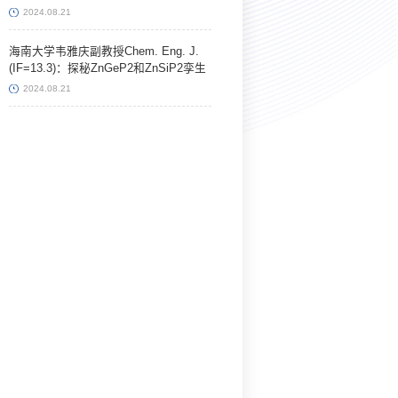
Communications》上发表最新研究成果
2024.08.21
海南大学韦雅庆副教授Chem. Eng. J.
(IF=13.3)：探秘ZnGeP2和ZnSiP2孪生
磷化物间的结构关系和电化学演变过程
2024.08.21