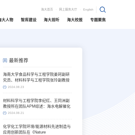
海大首页
网上服务大厅
English
海大人物
智库建设
海大视听
海大校报
专题聚焦
最新推荐
海南大学食品科学与工程学院姜珂副研
究员、材料科学与工程学院张玲副教授
ACS Nano：多级孔MOFs体系用于跨尺
2024.08.23
度双生物分子递送
材料科学与工程学院李纪红、王同洲副
教授所在团队APM综述：海水电解催化
剂研究进展和展望
2024.08.21
化学化工学院环境/能源材料先进制造与
应用创新团队在《Nature