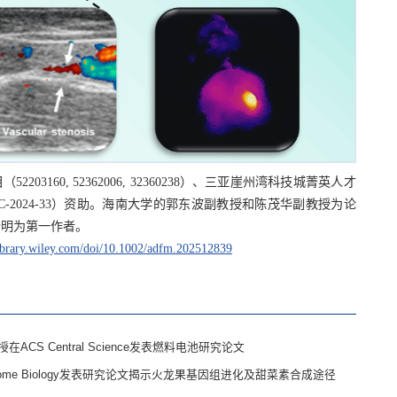
03160, 52362006, 32360238）、三亚崖州湾科技城菁英人才
KJC-JYRC-2024-33）资助。海南大学的郭东波副教授和陈茂华副教授为论
青明为第一作者。
library.wiley.com/doi/10.1002/adfm.202512839
S Central Science发表燃料电池研究论文
me Biology发表研究论文揭示火龙果基因组进化及甜菜素合成途径