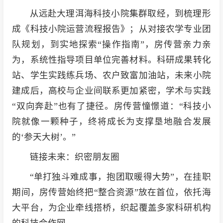
从远赴大理洱海科技小院集群取经，到梳理形
成《科技小院运营流程报告》；从对接农学专业团
队规划，到实地探索“操作指南”，房传营亲力亲
为，系统性指导项目单位完善材料。科研成果转化
站、学生实践练兵场、农户致富加油站，未来小院
建成后，高校与企业间联系更加紧密，学术与实践
“双向奔赴”也有了捷径。房传营憧憬道：“科技小
院就像一颗种子，终将成长为支撑垦地融合发展
的‘参天大树’。”
链接未来：织密朋友圈
“单打独斗难成事，抱团取暖得大势”，在挂职
期间，房传营始终把“整合资源”放在首位，依托海
大平台，为企业牵线搭桥，织起覆盖多家科研机构
的科技合作网。