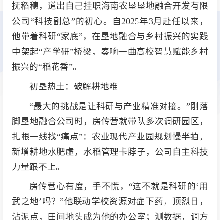
抚稻穗，道出自己挂职海南农垦垦地融合开发有限
公司“科技副总”的初心。自2025年3月赴任以来，
他带着科研“家底”，在垦地融合与乡村振兴的实践
中架起“产学研”桥梁，奏响一曲高校智慧赋能乡村
振兴的“稻花香”。
初垦热土：破解耕地难
“最大的挑战是让科研与产业精准对接。”刚落
脚垦地融合公司时，房传营就带队多次调研园区，
扎根一线找“痛点”：农业现代产业园规划慢半拍，
新增耕地水肥虚，水稻管理卡脖子，公司自主科技
力量跟不上。
房传营心有度，手不慌，“这不就是科研的‘用
武之地’吗？”他联动学校资源对症下药，顶烈日，
沾泥点，田间地头成为他的办公室；测数据，调方