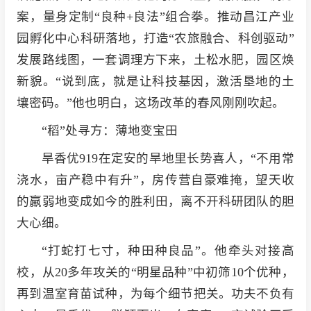
案，量身定制“良种+良法”组合拳。推动昌江产业
园孵化中心科研落地，打造“农旅融合、科创驱动”
发展路线图，一套调理方下来，土松水肥，园区焕
新貌。“说到底，就是让科技基因，激活垦地的土
壤密码。”他也明白，这场改革的春风刚刚吹起。
“稻”处寻方：薄地变宝田
旱香优919在定安的旱地里长势喜人，“不用常
浇水，亩产稳中有升”，房传营自豪难掩，望天收
的羸弱地变成如今的胜利田，离不开科研团队的胆
大心细。
“打蛇打七寸，种田种良品”。他牵头对接高
校，从20多年攻关的“明星品种”中初筛10个优种，
再到温室育苗试种，为每个细节把关。功夫不负有