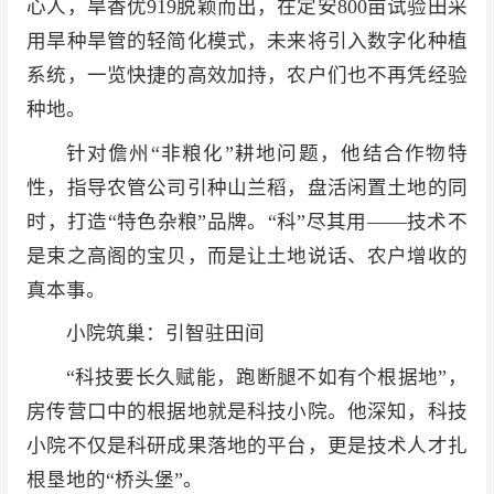
心人，旱香优919脱颖而出，在定安800亩试验田采
用旱种旱管的轻简化模式，未来将引入数字化种植
系统，一览快捷的高效加持，农户们也不再凭经验
种地。
针对儋州“非粮化”耕地问题，他结合作物特
性，指导农管公司引种山兰稻，盘活闲置土地的同
时，打造“特色杂粮”品牌。“科”尽其用——技术不
是束之高阁的宝贝，而是让土地说话、农户增收的
真本事。
小院筑巢：引智驻田间
“科技要长久赋能，跑断腿不如有个根据地”，
房传营口中的根据地就是科技小院。他深知，科技
小院不仅是科研成果落地的平台，更是技术人才扎
根垦地的“桥头堡”。