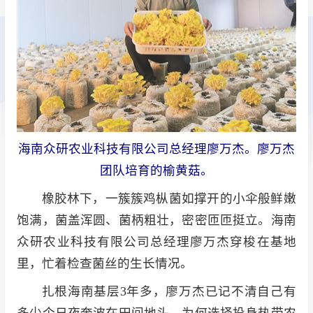
海南众研农业科技有限公司总经理廖万杰。廖万杰
团队培育的榆黄菇。
橡胶林下，一簇簇鸡枞菌如撑开的小伞般鲜嫩
饱满，菌盖浑圆、菌柄粗壮，密密匝匝挺立。海南
众研农业科技有限公司总经理廖万杰穿梭在基地
里，忙着检查菌丝的生长情况。
扎根海南基层3年多，廖万杰已记不清自己有
多少个日夜奔波在田间地头。为何选择投身热带农