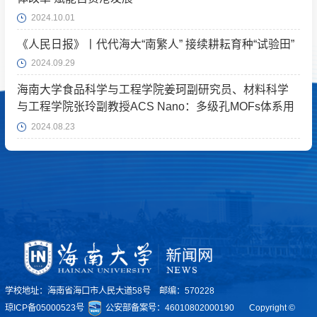
2024.10.01
《人民日报》丨代代海大“南繁人” 接续耕耘育种“试验田”
2024.09.29
海南大学食品科学与工程学院姜珂副研究员、材料科学
与工程学院张玲副教授ACS Nano：多级孔MOFs体系用
于跨尺度双生物分子递送
2024.08.23
学校地址：海南省海口市人民大道58号 邮编：570228
琼ICP备05000523号
公安部备案号：46010802000190
Copyright ©