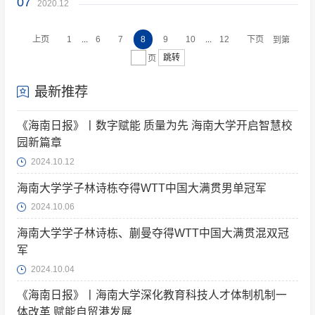
07
2020.12
...
...
上页
1
6
7
8
9
10
12
下页
到第
跳转
页
最新推荐
《海南日报》丨数字赋能 质量为先 海南大学开启智慧校
园新篇章
2024.10.12
海南大学学子林诗栋夺得WTT中国大满贯男单冠军
2024.10.06
海南大学学子林诗栋、蒯曼夺得WTT中国大满贯混双冠
军
2024.10.04
《海南日报》丨海南大学深化教育科技人才体制机制一
体改革 赋能自贸港发展