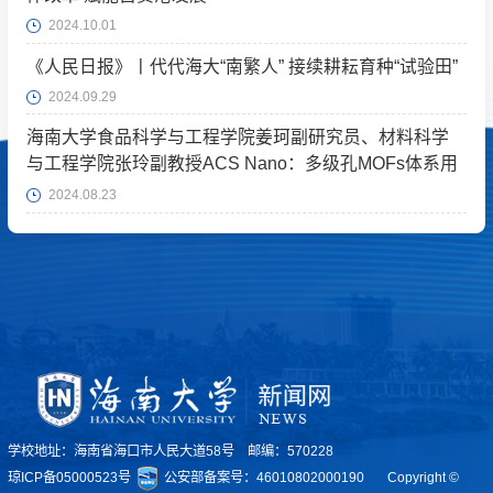
2024.10.01
《人民日报》丨代代海大“南繁人” 接续耕耘育种“试验田”
2024.09.29
海南大学食品科学与工程学院姜珂副研究员、材料科学
与工程学院张玲副教授ACS Nano：多级孔MOFs体系用
于跨尺度双生物分子递送
2024.08.23
学校地址：海南省海口市人民大道58号 邮编：570228
琼ICP备05000523号
公安部备案号：46010802000190
Copyright ©