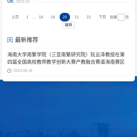
06
2021.01
...
上页
1
18
19
20
21
22
下页
到第
页
跳转
最新推荐
海南大学南繁学院（三亚南繁研究院）阮云泽教授在第
四届全国高校教师教学创新大赛产教融合赛道海南赛区
斩获佳绩
2024.06.18