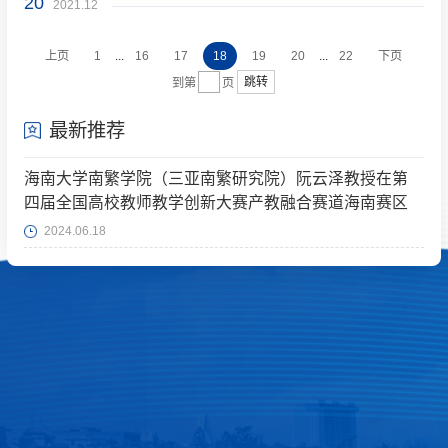
20
2021.12
...
...
上页
1
16
17
18
19
20
22
下页
跳转
到第
页
最新推荐
海南大学南繁学院（三亚南繁研究院）阮云泽教授在第
四届全国高校教师教学创新大赛产教融合赛道海南赛区
斩获佳绩
2024.06.18